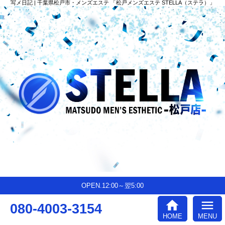
写メ日記 | 千葉県松戸市・メンズエステ 「松戸メンズエステ STELLA（ステラ）」
OPEN.12:00～翌5:00
home
menu
080-4003-3154
HOME
MENU