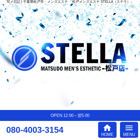
写メ日記 | 千葉県松戸市・メンズエステ 「松戸メンズエステ STELLA（ステラ）」
OPEN.12:00～翌5:00
home
menu
080-4003-3154
HOME
MENU