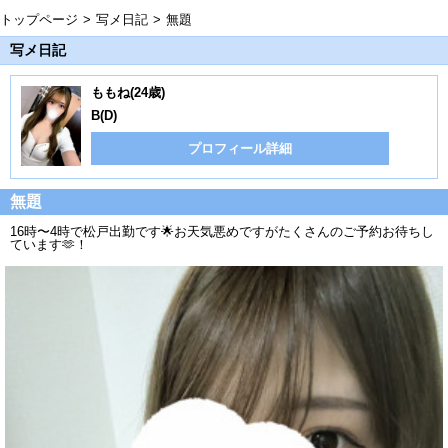
トップページ
写メ日記
無題
写メ日記
ももね(24歳)
B(D)
プロフィール詳細
無題
16時〜4時で松戸出勤です🌟お天気悪めですがたくさんのご予約お待ちし
ています🫶！