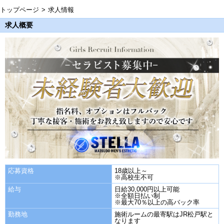
トップページ
求人情報
求人概要
応募資格
18歳以上～
※高校生不可
給与
日給30,000円以上可能
※全額日払い制
※最大70％以上の高バック率
勤務地
施術ルームの最寄駅はJR松戸駅と
なります