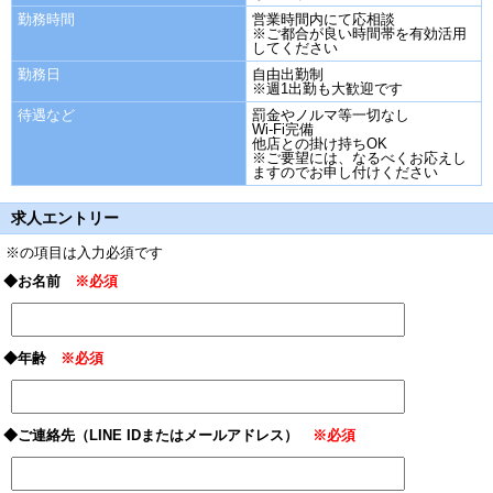
勤務時間
営業時間内にて応相談
※ご都合が良い時間帯を有効活用
してください
勤務日
自由出勤制
※週1出勤も大歓迎です
待遇など
罰金やノルマ等一切なし
Wi-Fi完備
他店との掛け持ちOK
※ご要望には、なるべくお応えし
ますのでお申し付けください
求人エントリー
※の項目は入力必須です
◆お名前
※必須
◆年齢
※必須
◆ご連絡先（LINE IDまたはメールアドレス）
※必須