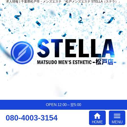
求人情報 | 千葉県松戸市・メンズエステ 「松戸メンズエステ STELLA（ステラ）」
OPEN.12:00～翌5:00
home
menu
080-4003-3154
HOME
MENU