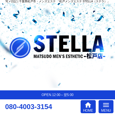
写メ日記 | 千葉県松戸市・メンズエステ 「松戸メンズエステ STELLA（ステラ）」
OPEN.12:00～翌5:00
home
menu
080-4003-3154
HOME
MENU