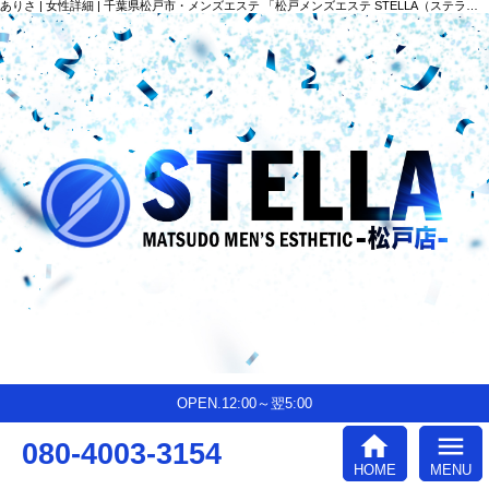
ありさ | 女性詳細 | 千葉県松戸市・メンズエステ 「松戸メンズエステ STELLA（ステラ）」
OPEN.12:00～翌5:00
home
menu
080-4003-3154
HOME
MENU