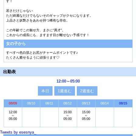
す！
若さだけじゃない
ただ綺麗なだけでもないそのギャップがクセになります。
上品さと妖艶さをあわせ持つ稀有な存在。
この年齢でこの魅せ方、まさに“異才”。
これからの成長にも、ますます目が離せない予感です！
女の子から
すべすべ色白肌とお尻がチャームポイントです♪
たくさん癒せるように頑張ります♡
出勤表
12:00～05:00
本日
1週進む
2週進む
08/09
08/10
08/11
08/12
08/13
08/14
08/15
12:00
15:00
15:00
～
～
～
05:00
05:00
05:00
Tweets by esesnya_