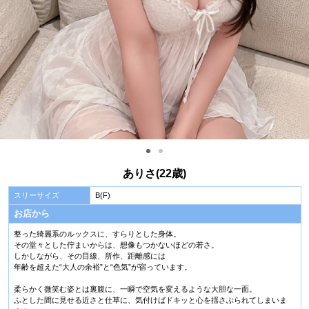
ありさ(22歳)
スリーサイズ
B(F)
お店から
整った綺麗系のルックスに、すらりとした身体。
その堂々とした佇まいからは、想像もつかないほどの若さ。
しかしながら、その目線、所作、距離感には
年齢を超えた“大人の余裕”と“色気”が宿っています。
柔らかく微笑む姿とは裏腹に、一瞬で空気を変えるような大胆な一面。
ふとした間に見せる近さと仕草に、気付けばドキッと心を揺さぶられてしまいま