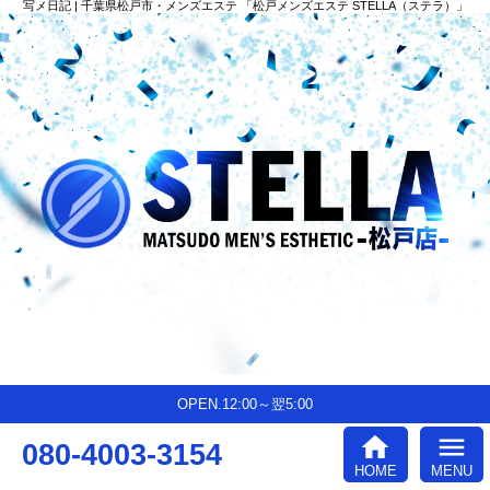
写メ日記 | 千葉県松戸市・メンズエステ 「松戸メンズエステ STELLA（ステラ）」
OPEN.12:00～翌5:00
home
menu
080-4003-3154
HOME
MENU