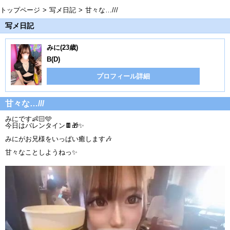
トップページ
写メ日記
甘々な…///
写メ日記
みに(23歳)
B(D)
プロフィール詳細
甘々な…///
みにです👶🏻🩵
今日はバレンタイン🍫🎁✨
みにがお兄様をいっぱい癒します🎶
甘々なことしようねっ✨