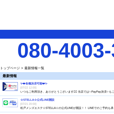
080-4003-
トップページ
最新情報一覧
最新情報
✨❤️各種決済可能❤️✨
[07/22 12:00]
いつもご利用頂き、ありがとうございます🙇‍♂️ 当店では✨PayPay決
☆STELLA☆公式LINE開設
[07/21 20:00]
松戸メンズエステ☆STELLA☆の公式LINEが開設！！ LINEでのご予約も承ってお