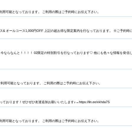
もご利用可能となっております。 ご利用の際はご予約時にお伝え下さい。
ビス& オールコース1,000円OFF 上記の超お得な限定案内を行なっております。 ※ご予約時
 今ならなんと！！！！ 02限定の特別割引を行なっております♡ 他にも色々な情報を発信
済✨もご利用可能となっております。 ご利用の際はご予約時にお伝え下さい。
ります！ぜひぜひ友達追加お願いいたします♪→https://lin.ee/xkhda7S
もご利用可能となっております。 ご利用の際はご予約時にお伝え下さい。