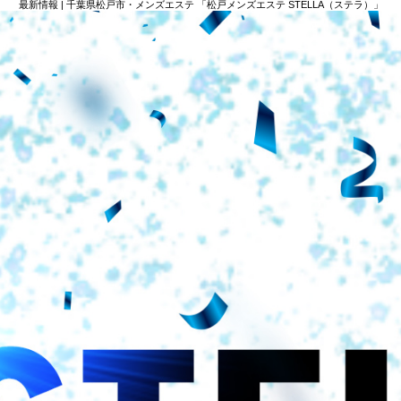
最新情報 | 千葉県松戸市・メンズエステ 「松戸メンズエステ STELLA（ステラ）」