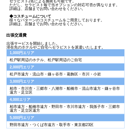
セラピスト2名による施術も可能です。
ただし、セラピスト毎で当オプションの対応可否が異なります。
詳細は、店舗までお問い合わせをください。
◆コスチュームについて
様々なパターンのコスチュームをご用意しております。
詳細は、店舗までお問い合わせをください。
出張交通費
出張サービスを開始しました。
滞在先のホテルやご自宅へセラピストを派遣いたします。
1,000円エリア
松戸駅周辺のホテル、松戸駅周辺のご自宅
2,000円エリア
松戸市遠方・流山市・鎌ヶ谷市・葛飾区・市川・小岩
3,000円エリア
柏市・市川市・三郷市・八潮市・船橋市・流山市遠方・鎌ヶ谷市
遠方・足立区
4,000エリア
柏市遠方・船橋市遠方・野田市・市川市遠方・我孫子市・三郷市
遠方・足立区遠方
5,000円エリア
野田市遠方・つくば市遠方・取手市・東京都23区