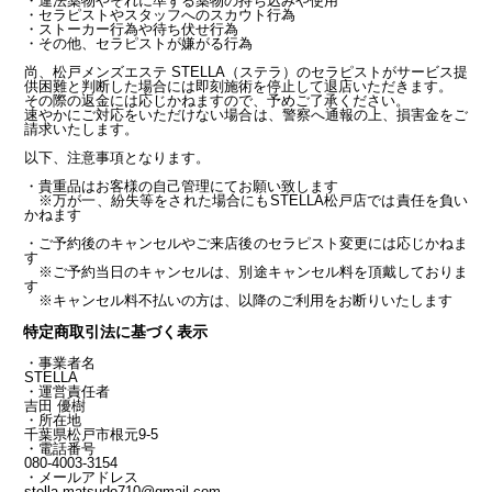
・違法薬物やそれに準ずる薬物の持ち込みや使用
・セラピストやスタッフへのスカウト行為
・ストーカー行為や待ち伏せ行為
・その他、セラピストが嫌がる行為
尚、松戸メンズエステ STELLA（ステラ）のセラピストがサービス提
供困難と判断した場合には即刻施術を停止して退店いただきます。
その際の返金には応じかねますので、予めご了承ください。
速やかにご対応をいただけない場合は、警察へ通報の上、損害金をご
請求いたします。
以下、注意事項となります。
・貴重品はお客様の自己管理にてお願い致します
※万が一、紛失等をされた場合にもSTELLA松戸店では責任を負い
かねます
・ご予約後のキャンセルやご来店後のセラピスト変更には応じかねま
す
※ご予約当日のキャンセルは、別途キャンセル料を頂戴しておりま
す
※キャンセル料不払いの方は、以降のご利用をお断りいたします
特定商取引法に基づく表示
・事業者名
STELLA
・運営責任者
吉田 優樹
・所在地
千葉県松戸市根元9-5
・電話番号
080-4003-3154
・メールアドレス
stella.matsudo710@gmail.com