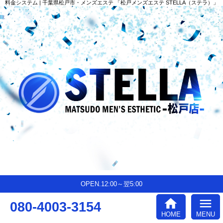
料金システム | 千葉県松戸市・メンズエステ 「松戸メンズエステ STELLA（ステラ）」
OPEN.12:00～翌5:00
home
menu
080-4003-3154
HOME
MENU