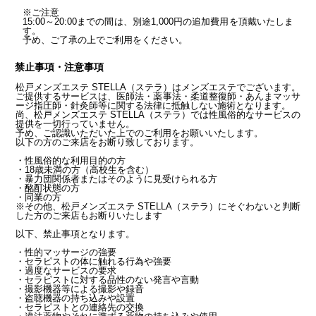
※ご注意
15:00～20:00までの間は、別途1,000円の追加費用を頂戴いたしま
す。
予め、ご了承の上でご利用をください。
禁止事項・注意事項
松戸メンズエステ STELLA（ステラ）はメンズエステでございます。
ご提供するサービスは、医師法・薬事法・柔道整復師・あんまマッサ
ージ指圧師・針灸師等に関する法律に抵触しない施術となります。
尚、松戸メンズエステ STELLA（ステラ）では性風俗的なサービスの
提供を一切行っていません。
予め、ご認識いただいた上でのご利用をお願いいたします。
以下の方のご来店をお断り致しております。
・性風俗的な利用目的の方
・18歳未満の方（高校生を含む）
・暴力団関係者またはそのように見受けられる方
・酩酊状態の方
・同業の方
※その他、松戸メンズエステ STELLA（ステラ）にそぐわないと判断
した方のご来店もお断りいたします
以下、禁止事項となります。
・性的マッサージの強要
・セラピストの体に触れる行為や強要
・過度なサービスの要求
・セラピストに対する品性のない発言や言動
・撮影機器等による撮影や録音
・盗聴機器の持ち込みや設置
・セラピストとの連絡先の交換