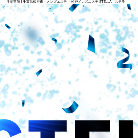
注意事項 | 千葉県松戸市・メンズエステ 「松戸メンズエステ STELLA（ステラ）」