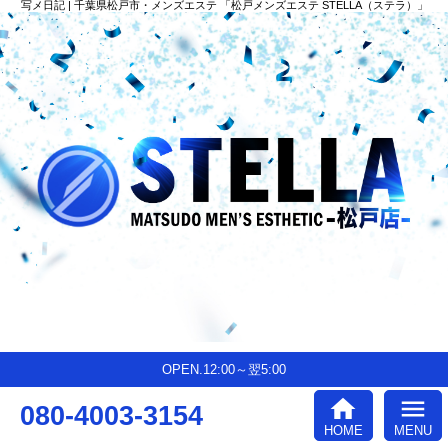
写メ日記 | 千葉県松戸市・メンズエステ 「松戸メンズエステ STELLA（ステラ）」
OPEN.12:00～翌5:00
home
menu
080-4003-3154
HOME
MENU