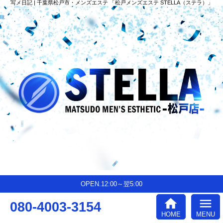
写メ日記 | 千葉県松戸市・メンズエステ 「松戸メンズエステ STELLA（ステラ）」
OPEN.12:00～翌5:00
home
menu
080-4003-3154
HOME
MENU