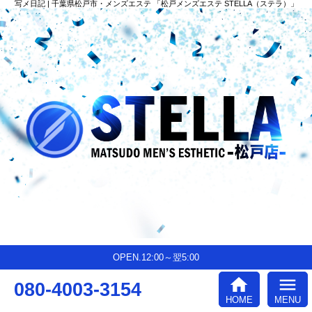
写メ日記 | 千葉県松戸市・メンズエステ 「松戸メンズエステ STELLA（ステラ）」
OPEN.12:00～翌5:00
home
menu
080-4003-3154
HOME
MENU