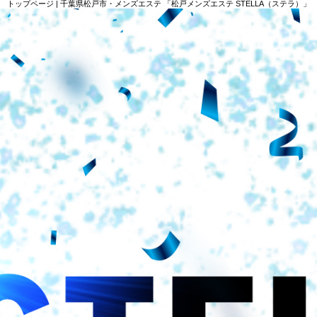
トップページ | 千葉県松戸市・メンズエステ 「松戸メンズエステ STELLA（ステラ）」